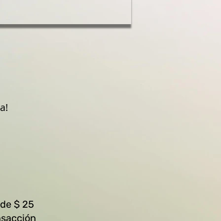
a!
 de $ 25
nsacción