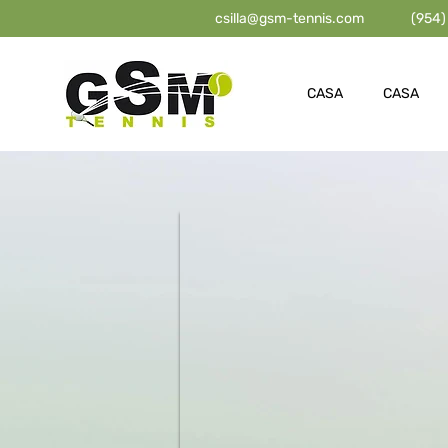
csilla@gsm-tennis.com
(954)
CASA
CASA